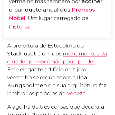
vermelho mas também por
acolher
o banquete anual dos
Prémios
Nobel
. Um lugar carregado de
história
!
A prefeitura de Estocolmo ou
Stadhuset
é um dos
monumentos da
cidade que você não pode perder
.
Este elegante edifício de tijolo
vermelho se ergue sobre a
ilha
Kungsholmen
e a sua arquitetura faz
lembrar os palácios de
Veneza
.
A agulha de três coroas que decora
a
torre da Prefeitura
pode ver-se de