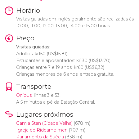
Horário
Visitas guiadas em inglês geralmente são realizadas às
10:00, 11:00, 12:00, 13:00, 14:00 e 15:00 horas.
Preço
Visitas guiadas:
Adultos:
kr
150 (
US$
15,81)
Estudantes e aposentados:
kr
130 (
US$
13,70)
Crianças entre 7 e 19 anos:
kr
60 (
US$
6,32)
Crianças menores de 6 anos: entrada gratuita.
Transporte
Ônibus
: linhas 3 e 53.
A 5 minutos a pé da Estação Central.
Lugares próximos
Gamla Stan (Cidade Velha)
(678 m)
Igreja de Riddarholmen
(707 m)
Parlamento da Suécia
(838 m)