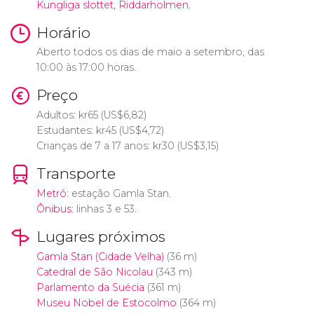
Kungliga slottet, Riddarholmen.
Horário
Aberto todos os dias de maio a setembro, das
10:00 às 17:00 horas.
Preço
Adultos:
kr
65 (
US$
6,82)
Estudantes:
kr
45 (
US$
4,72)
Crianças de 7 a 17 anos:
kr
30 (
US$
3,15)
Transporte
Metrô
: estação Gamla Stan.
Ônibus
: linhas 3 e 53.
Lugares próximos
Gamla Stan (Cidade Velha)
(36 m)
Catedral de São Nicolau
(343 m)
Parlamento da Suécia
(361 m)
Museu Nobel de Estocolmo
(364 m)