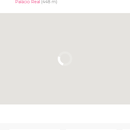
Palácio Real
(448 m)
Clique para usar o mapa