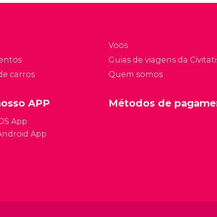
Voos
entos
Guias de viagens da Civitati
de carros
Quem somos
nosso APP
Métodos de pagame
iOS App
Android App
Condições ge