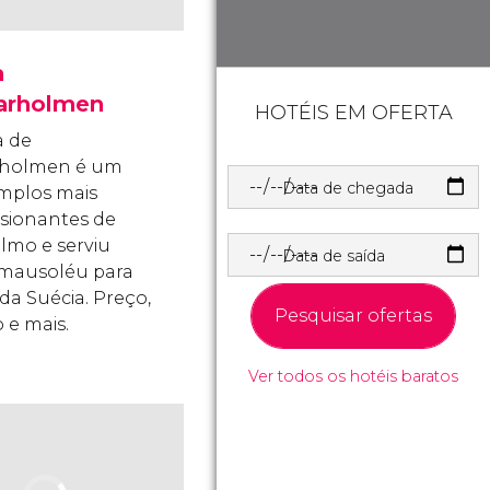
a
arholmen
HOTÉIS EM OFERTA
a de
rholmen é um
Data de chegada
mplos mais
sionantes de
lmo e serviu
Data de saída
mausoléu para
 da Suécia. Preço,
Pesquisar ofertas
 e mais.
Ver todos os hotéis baratos