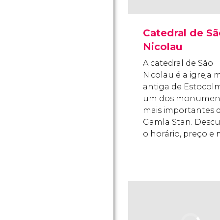
Catedral de Sã
Nicolau
A catedral de São
Nicolau é a igreja 
antiga de Estocol
um dos monumen
mais importantes 
Gamla Stan. Desc
o horário, preço e 