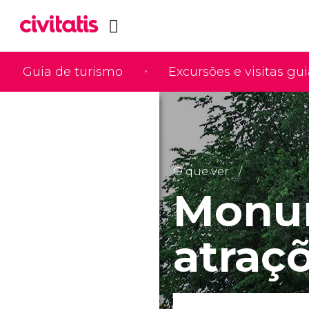
Guia de turismo
Excursões e visitas gu
O que ver
Monu
atraçõ