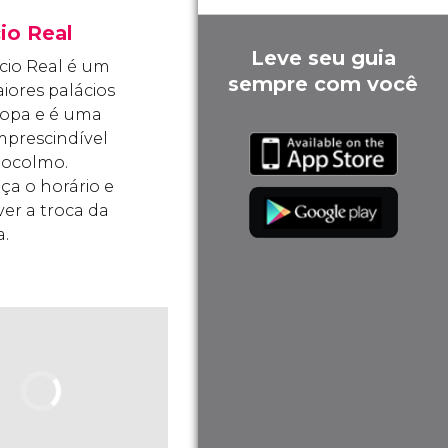
io Real
Leve seu guia
cio Real é um
sempre com você
iores palácios
opa e é uma
imprescindível
tocolmo.
a o horário e
er a troca da
.