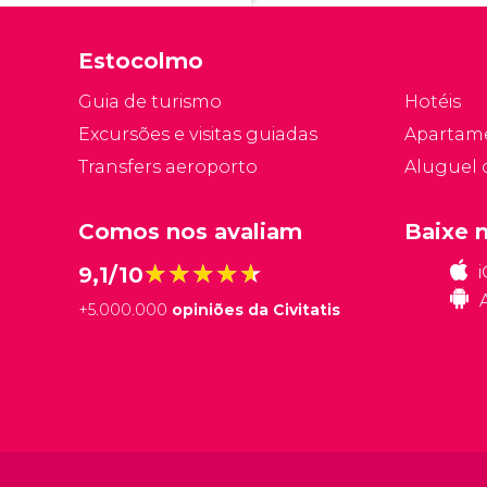
Estocolmo
Guia de turismo
Hotéis
Excursões e visitas guiadas
Apartam
Transfers aeroporto
Aluguel 
Comos nos avaliam
Baixe 
★★★★★
★★★★★
9,1/10
+
5.000.000
opiniões da Civitatis