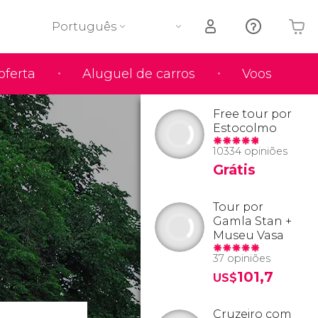
Português
oferta
Aluguel de carros
Voos
O seu carrinho está vazio
Free tour por
Estocolmo
10334 opiniões
Grátis
Tour por
Gamla Stan +
Museu Vasa
37 opiniões
101,7
US$
Cruzeiro com