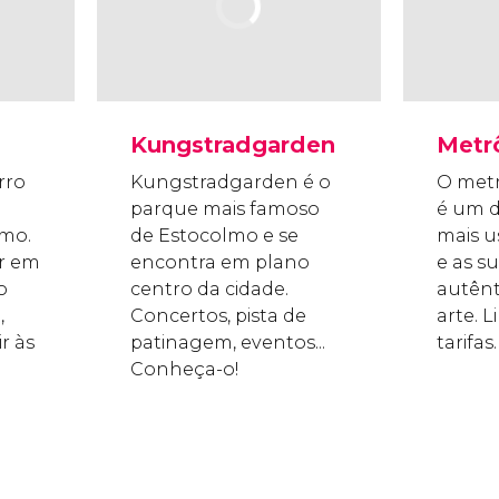
Kungstradgarden
Metr
rro
Kungstradgarden é o
O met
parque mais famoso
é um d
lmo.
de Estocolmo e se
mais u
r em
encontra em plano
e as s
o
centro da cidade.
autênt
,
Concertos, pista de
arte. L
r às
patinagem, eventos...
tarifas.
Conheça-o!