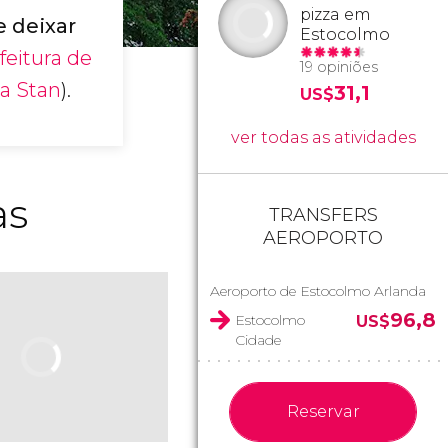
pizza em
 deixar
Estocolmo
feitura de
19 opiniões
a Stan
).
31,1
US$
ver todas as atividades
as
TRANSFERS
AEROPORTO
Aeroporto de Estocolmo Arlanda
96,8
Estocolmo
US$
Cidade
Reservar