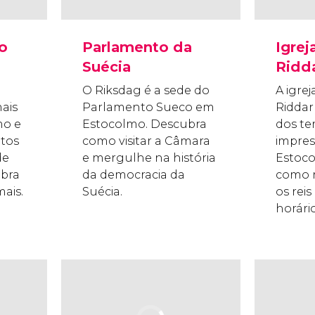
o
Parlamento da
Igrej
Suécia
Ridd
O Riksdag é a sede do
A igrej
mais
Parlamento Sueco em
Ridda
mo e
Estocolmo. Descubra
dos te
tos
como visitar a Câmara
impres
de
e mergulhe na história
Estoco
ubra
da democracia da
como 
mais.
Suécia.
os reis
horário