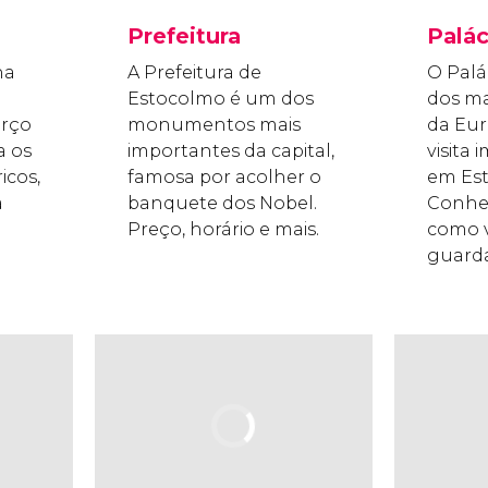
Prefeitura
Palác
na
A Prefeitura de
O Palá
Estocolmo é um dos
dos ma
erço
monumentos mais
da Eur
a os
importantes da capital,
visita 
icos,
famosa por acolher o
em Es
a
banquete dos Nobel.
Conheç
Preço, horário e mais.
como v
guarda