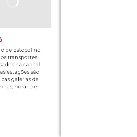
ô
rô de Estocolmo
os transportes
sados na capital
uas estações são
icas galerias de
inhas, horário e