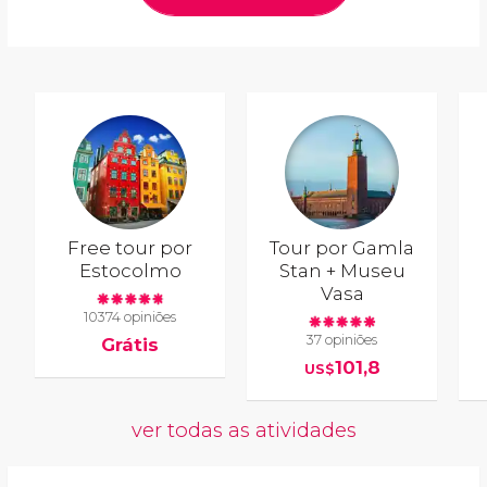
Free tour por
Tour por Gamla
Estocolmo
Stan + Museu
Vasa
10374 opiniões
37 opiniões
Grátis
101,8
US$
ver todas as atividades