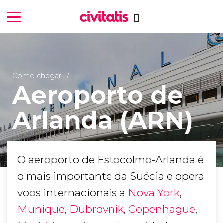
Como chegar
Aeroporto de
Arlanda (ARN)
O aeroporto de Estocolmo-Arlanda é
o mais importante da Suécia e opera
voos internacionais a
Nova York
,
Munique
,
Dubrovnik
,
Copenhague
,