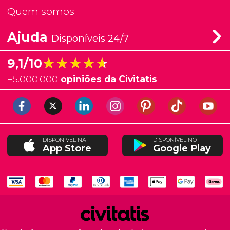
Quem somos
Ajuda
Disponíveis 24/7
★★★★★
★★★★★
9,1/10
+
5.000.000
opiniões da Civitatis
DISPONÍVEL NA
DISPONÍVEL NO
App Store
Google Play