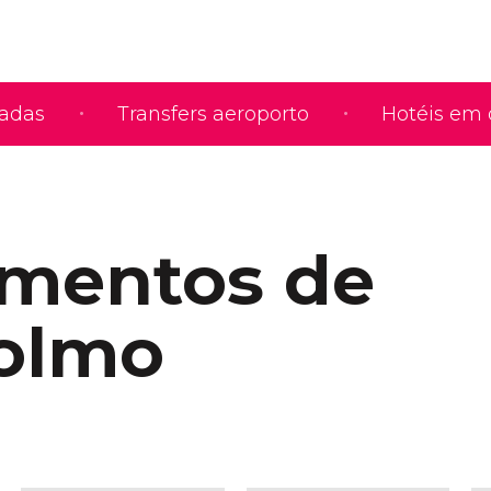
iadas
Transfers aeroporto
Hotéis em 
mentos de
olmo