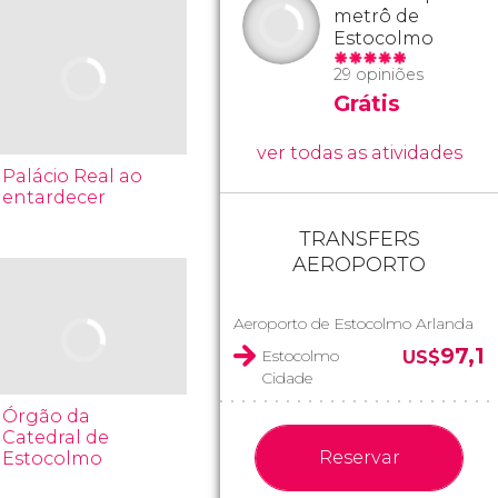
metrô de
Estocolmo
29 opiniões
Grátis
ver todas as atividades
Palácio Real ao
entardecer
TRANSFERS
AEROPORTO
Aeroporto de Estocolmo Arlanda
97,1
Estocolmo
US$
Cidade
Órgão da
Catedral de
Reservar
Estocolmo