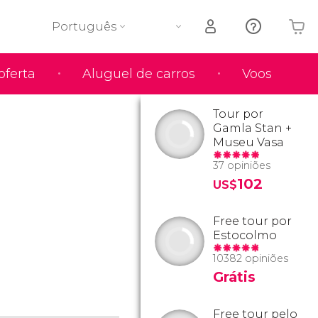
Português
oferta
Aluguel de carros
Voos
O seu carrinho está vazio
Tour por
Gamla Stan +
Museu Vasa
37 opiniões
102
US$
Free tour por
Estocolmo
10382 opiniões
Grátis
Free tour pelo